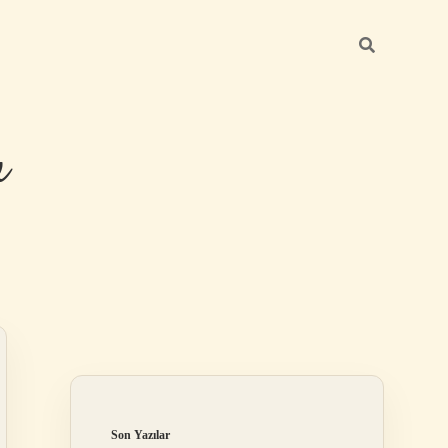
u
Sidebar
https://grandoperabetgiris.com/
tulipbetgir
Son Yazılar