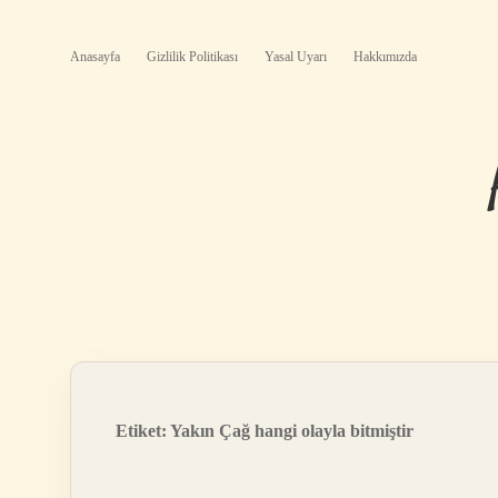
Anasayfa
Gizlilik Politikası
Yasal Uyarı
Hakkımızda
Etiket:
Yakın Çağ hangi olayla bitmiştir