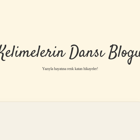
Kelimelerin Dansı Blog
Yazıyla hayatına renk katan hikayeler!