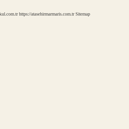
kul.com.tr
https://atasehirmarmaris.com.tr
Sitemap