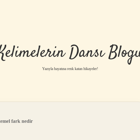
Kelimelerin Dansı Blog
Yazıyla hayatına renk katan hikayeler!
temel fark nedir