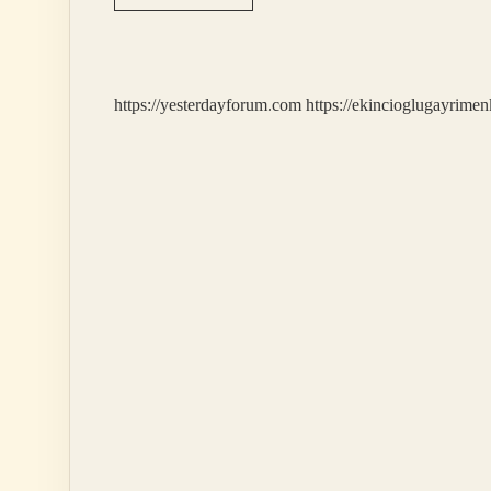
Ekleri
Ile
Çekim
Ekleri
Arasındaki
https://yesterdayforum.com
https://ekincioglugayrimen
En
Temel
Fark
Nedir