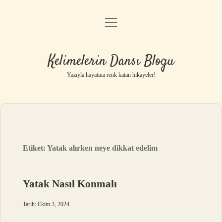
menüyü
Anasayfa
aç
Gizlilik Politikası
Kelimelerin Dansı Blogu
Yasal Uyarı
Yazıyla hayatına renk katan hikayeler!
Hakkımızda
Etiket:
Yatak alırken neye dikkat edelim
Yatak Nasıl Konmalı
Tarih: Ekim 3, 2024