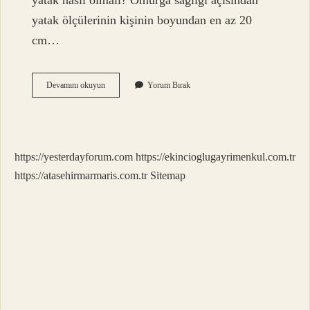
yatak nasıl olmalı? Omurga sağlığı açısından
yatak ölçülerinin kişinin boyundan en az 20
cm…
Yatak
Devamını okuyun
Yorum Bırak
Nasıl
Konmalı
https://yesterdayforum.com
https://ekincioglugayrimenkul.com.tr
https://atasehirmarmaris.com.tr
Sitemap