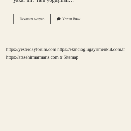
yakar mı? Tam yoğuşmalı…
Yoğuşmalı
Devamını okuyun
Yorum Bırak
Kombi
Ömrü
Ne
Kadardır
https://yesterdayforum.com
https://ekincioglugayrimenkul.com.tr
https://atasehirmarmaris.com.tr
Sitemap