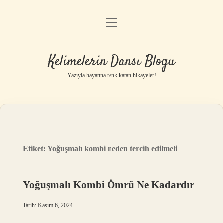
menüyü
Anasayfa
aç
Gizlilik Politikası
Kelimelerin Dansı Blogu
Yasal Uyarı
Yazıyla hayatına renk katan hikayeler!
Hakkımızda
Etiket:
Yoğuşmalı kombi neden tercih edilmeli
Yoğuşmalı Kombi Ömrü Ne Kadardır
Tarih: Kasım 6, 2024