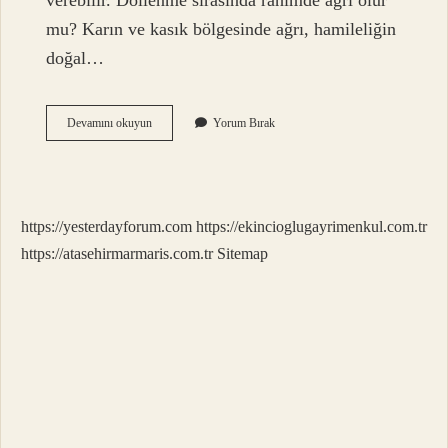
verebilir. Döllenme sırasında rahimde ağrı olur
mu? Karın ve kasık bölgesinde ağrı, hamileliğin
doğal…
Döllenme
Devamını okuyun
Yorum Bırak
Sırasında
Ağrı
Olur
Mu
https://yesterdayforum.com
https://ekincioglugayrimenkul.com.tr
https://atasehirmarmaris.com.tr
Sitemap