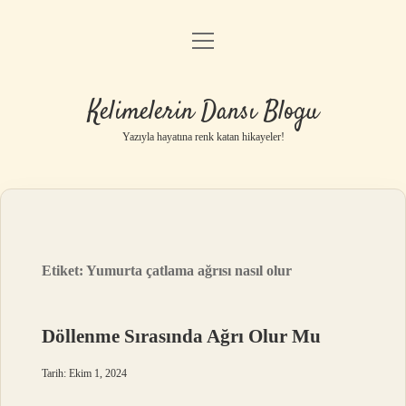
menüyü
Anasayfa
aç
Gizlilik Politikası
Kelimelerin Dansı Blogu
Yasal Uyarı
Yazıyla hayatına renk katan hikayeler!
Hakkımızda
Etiket:
Yumurta çatlama ağrısı nasıl olur
Döllenme Sırasında Ağrı Olur Mu
Tarih: Ekim 1, 2024