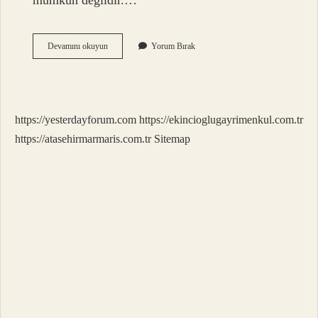
mümkün değildir.…
Tabanda
Devamını okuyun
Yorum Bırak
Bekleyen
Hisse
Nasıl
Satılır
https://yesterdayforum.com
https://ekincioglugayrimenkul.com.tr
https://atasehirmarmaris.com.tr
Sitemap