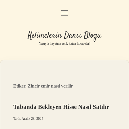
menüyü
Anasayfa
aç
Gizlilik Politikası
Kelimelerin Dansı Blogu
Yasal Uyarı
Yazıyla hayatına renk katan hikayeler!
Hakkımızda
Etiket:
Zincir emir nasıl verilir
Tabanda Bekleyen Hisse Nasıl Satılır
Tarih: Aralık 28, 2024