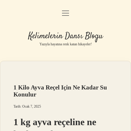
menüyü
Anasayfa
aç
Gizlilik Politikası
Kelimelerin Dansı Blogu
Yasal Uyarı
Yazıyla hayatına renk katan hikayeler!
Hakkımızda
1 Kilo Ayva Reçel Için Ne Kadar Su
Konulur
Tarih: Ocak 7, 2025
1 kg ayva reçeline ne