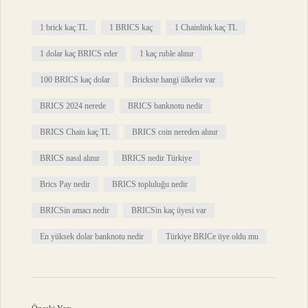
1 brick kaç TL
1 BRICS kaç
1 Chainlink kaç TL
1 dolar kaç BRICS eder
1 kaç ruble alınır
100 BRICS kaç dolar
Brickste hangi ülkeler var
BRICS 2024 nerede
BRICS banknotu nedir
BRICS Chain kaç TL
BRICS coin nereden alınır
BRICS nasıl alınır
BRICS nedir Türkiye
Brics Pay nedir
BRICS topluluğu nedir
BRICSin amacı nedir
BRICSin kaç üyesi var
En yüksek dolar banknotu nedir
Türkiye BRICe üye oldu mu