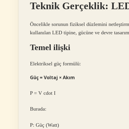
Teknik Gerçeklik: LE
Öncelikle sorunun fiziksel düzlemini netleştir
kullanılan LED tipine, gücüne ve devre tasarımı
Temel ilişki
Elektriksel güç formülü:
Güç = Voltaj × Akım
P = V cdot I
Burada:
P: Güç (Watt)