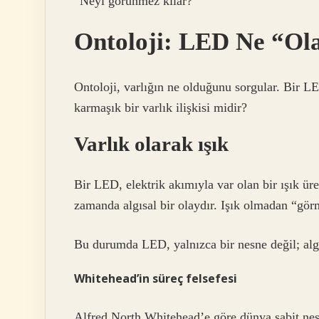
“Neyi görünmez kılar?”
Ontoloji: LED Ne “Ol
Ontoloji, varlığın ne olduğunu sorgular. Bir LE
karmaşık bir varlık ilişkisi midir?
Varlık olarak ışık
Bir LED, elektrik akımıyla var olan bir ışık üre
zamanda algısal bir olaydır. Işık olmadan “gö
Bu durumda LED, yalnızca bir nesne değil; algı 
Whitehead’in süreç felsefesi
Alfred North Whitehead’e göre dünya sabit nes