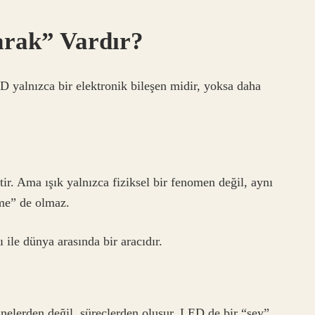
arak” Vardır?
D yalnızca bir elektronik bileşen midir, yoksa daha
tir. Ama ışık yalnızca fiziksel bir fenomen değil, aynı
rme” de olmaz.
ile dünya arasında bir aracıdır.
nelerden değil, süreçlerden oluşur. LED de bir “şey”