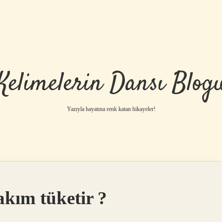
Kelimelerin Dansı Blog
Yazıyla hayatına renk katan hikayeler!
kım tüketir ?