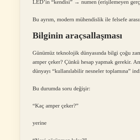
LED’in “kendisi” → numen (erişilemeyen gerç
Bu ayrım, modern mühendislik ile felsefe aras
Bilginin araçsallaşması
Günümüz teknolojik dünyasında bilgi çoğu zama
amper çeker? Çünkü hesap yapmak gerekir. Ama 
dünyayı “kullanılabilir nesneler toplamına” indi
Bu durumda soru değişir:
“Kaç amper çeker?”
yerine