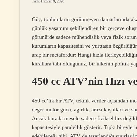
Tarih: Haziran 9, 2026
Güç, toplumların görünmeyen damarlarında akar.
günlük yaşamını şekillendiren bir çerçeve oluşt
görünürde sadece mühendislik veya fizik sorunu g
kurumların kapasitesini ve yurttaşın özgürlü
araç bir metafordur: Hangi hızla ilerleyebildiği
kurallara tabi olduğunuz, bir ülkenin politik yap
450 cc ATV’nin Hızı v
450 cc’lik bir ATV, teknik veriler açısından in
değer motor gücü, ağırlık, arazi koşulları ve s
Ancak burada mesele sadece fiziksel hız değildi
kapasitesiyle paralellik gösterir. Tıpkı bireyler
edebileceği gibi, ATV de tasarlandığı sınırlar iç