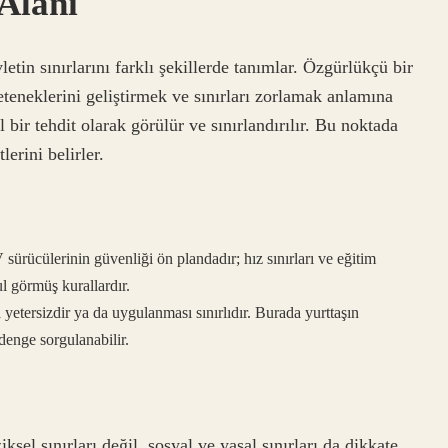
 Alanı
vletin sınırlarını farklı şekillerde tanımlar. Özgürlükçü bir
eteneklerini geliştirmek ve sınırları zorlamak anlamına
l bir tehdit olarak görülür ve sınırlandırılır. Bu noktada
erini belirler.
ürücülerinin güvenliği ön plandadır; hız sınırları ve eğitim
l görmüş kurallardır.
yetersizdir ya da uygulanması sınırlıdır. Burada yurttaşın
 denge sorgulanabilir.
sel sınırları değil, sosyal ve yasal sınırları da dikkate