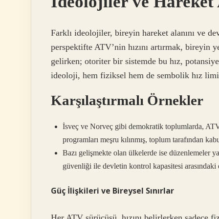
İdeolojiler ve Hareket
Farklı ideolojiler, bireyin hareket alanını ve de
perspektifte ATV’nin hızını artırmak, bireyin y
gelirken; otoriter bir sistemde bu hız, potansiye
ideoloji, hem fiziksel hem de sembolik hız limitl
Karşılaştırmalı Örnekler
İsveç ve Norveç gibi demokratik toplumlarda, ATV s
programları meşru kılınmış, toplum tarafından kabu
Bazı gelişmekte olan ülkelerde ise düzenlemeler ya 
güvenliği ile devletin kontrol kapasitesi arasındaki
Güç İlişkileri ve Bireysel Sınırlar
Her ATV sürücüsü, hızını belirlerken sadece fizik