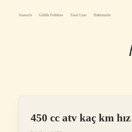
Anasayfa
Gizlilik Politikası
Yasal Uyarı
Hakkımızda
450 cc atv kaç km hız