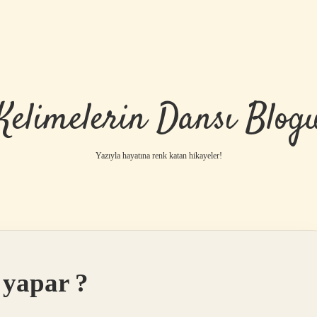
Kelimelerin Dansı Blog
Yazıyla hayatına renk katan hikayeler!
 yapar ?