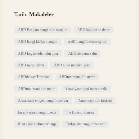
Tarih:
Makaleler
ABD Başkanı hangi dine mensup
ABD halkına ne denir
ABD hangi kitaba inanıyor
ABD hangi ülkeden ayrıldı
ABD kaç ülkeden oluşuyor
ABD ne demek dîn
ABD nedir islami
ABD soyu nereden gelir
ABDde kaç Türk var
ABDnin resmi dili nedir
ABDnin resmi dini nedir
Almanyanın dini inancı nedir
Amerikada en çok hangi millet var
Amerikayı kim keşfetti
En çok ateist hangi ülkede
Joe Bidenin dini ne
Rusya hangi dine mensup
Türkiyede hangi dinler var