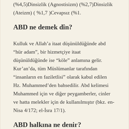
(%4,5)Dinsizlik (Agnostisizm) (%2,7)Dinsizlik
(Ateizm) ( %1,7 )Cevapsız (%1.
ABD ne demek dîn?
Kulluk ve Allah’a itaat düşünüldüğünde abd
“hür adam”, bir hizmetçiye itaat
düşünüldüğünde ise “köle” anlamına gelir.
Kur’an’da, tüm Müslümanlar tarafından
“insanların en faziletlisi” olarak kabul edilen
Hz. Muhammed’den bahsedilir. Abd kelimesi
Muhammed için ve diğer peygamberler, cinler
ve hatta melekler için de kullanılmıştır (bkz. en-
Nisa 4/172; el-İsra 17/1).
ABD halkına ne denir?