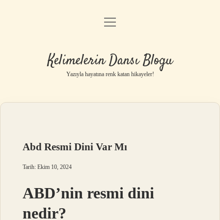
menüyü
Anasayfa
aç
Gizlilik Politikası
Kelimelerin Dansı Blogu
Yasal Uyarı
Yazıyla hayatına renk katan hikayeler!
Hakkımızda
Abd Resmi Dini Var Mı
Tarih: Ekim 10, 2024
ABD’nin resmi dini
nedir?