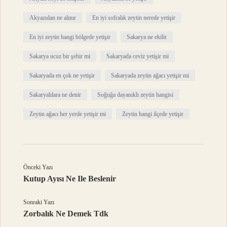
Akyazıdan ne alınır
En iyi sofralık zeytin nerede yetişir
En iyi zeytin hangi bölgede yetişir
Sakarya ne ekilir
Sakarya ucuz bir şehir mi
Sakaryada ceviz yetişir mi
Sakaryada en çok ne yetişir
Sakaryada zeytin ağacı yetişir mi
Sakaryalılara ne denir
Soğuğa dayanıklı zeytin hangisi
Zeytin ağacı her yerde yetişir mi
Zeytin hangi ilçede yetişir
Önceki Yazı
Kutup Ayısı Ne Ile Beslenir
Sonraki Yazı
Zorbalık Ne Demek Tdk