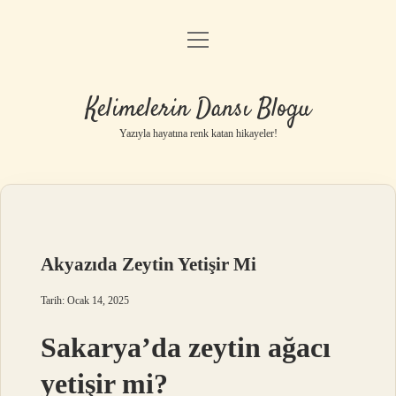
menüyü
Anasayfa
aç
Gizlilik Politikası
Kelimelerin Dansı Blogu
Yasal Uyarı
Yazıyla hayatına renk katan hikayeler!
Hakkımızda
Akyazıda Zeytin Yetişir Mi
Tarih: Ocak 14, 2025
Sakarya’da zeytin ağacı
yetişir mi?