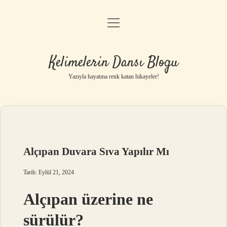
menüyü
Anasayfa
aç
Gizlilik Politikası
Kelimelerin Dansı Blogu
Yasal Uyarı
Yazıyla hayatına renk katan hikayeler!
Hakkımızda
Alçıpan Duvara Sıva Yapılır Mı
Tarih: Eylül 21, 2024
Alçıpan üzerine ne
sürülür?