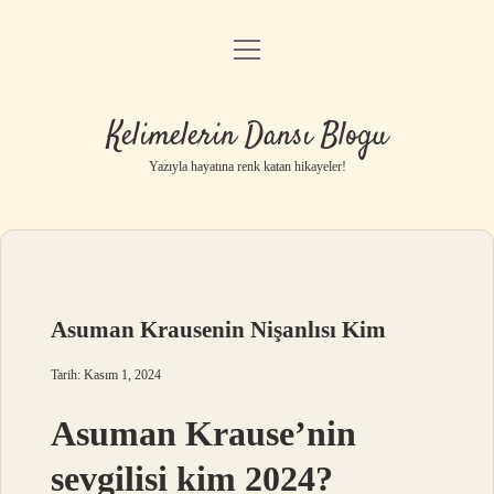
menüyü
Anasayfa
aç
Gizlilik Politikası
Kelimelerin Dansı Blogu
Yasal Uyarı
Yazıyla hayatına renk katan hikayeler!
Hakkımızda
Asuman Krausenin Nişanlısı Kim
Tarih: Kasım 1, 2024
Asuman Krause’nin
sevgilisi kim 2024?