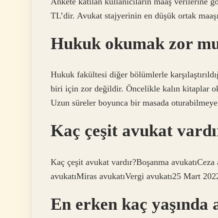
Ankete katılan kullanıcıların maaş verilerine g
TL’dir. Avukat stajyerinin en düşük ortak maa
Hukuk okumak zor m
Hukuk fakültesi diğer bölümlerle karşılaştırıld
biri için zor değildir. Öncelikle kalın kitaplar
Uzun süreler boyunca bir masada oturabilmeye 
Kaç çeşit avukat vardı
Kaç çeşit avukat vardır?Boşanma avukatıCeza 
avukatıMiras avukatıVergi avukatı25 Mart 202
En erken kaç yaşında 