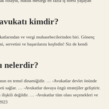
acak olsaydı, hukuk mesleği en fazla iş stresi yaşayan
 avukatı kimdir?
atlarından ve vergi muhasebecilerinden biri. Gönenç
, servetini ve başarılarını keşfedin! Siz de kendi
ı nelerdir?
ın en temel dinamiğidir. … -Avukatlar devlet önünde
ü sağlar. … -Avukatlar davaya özgü stratejiler geliştirir.
ilişkili değildir. … -Avukatlar tüm olası seçenekleri ve
2023