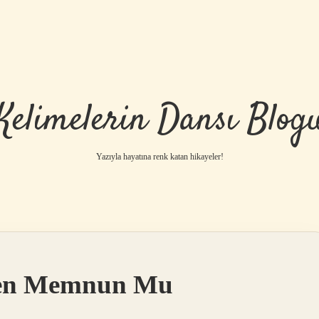
Kelimelerin Dansı Blog
Yazıyla hayatına renk katan hikayeler!
den Memnun Mu