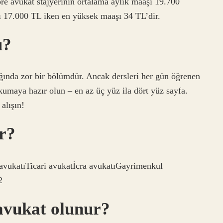
öre avukat stajyerinin ortalama aylık maaşı 19.700
şı 17.000 TL iken en yüksek maaşı 34 TL’dir.
u?
ığında zor bir bölümdür. Ancak dersleri her gün öğrenen
 okumaya hazır olun – en az üç yüz ila dört yüz sayfa.
alışın!
r?
avukatıTicari avukatİcra avukatıGayrimenkul
2
avukat olunur?