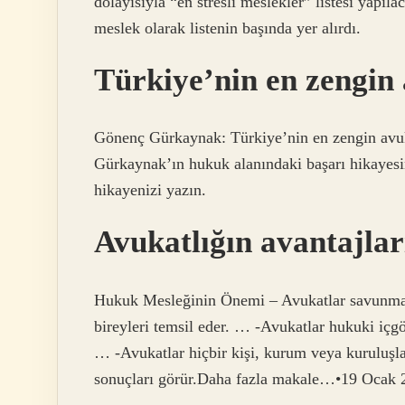
dolayısıyla “en stresli meslekler” listesi yapıl
meslek olarak listenin başında yer alırdı.
Türkiye’nin en zengin
Gönenç Gürkaynak: Türkiye’nin en zengin avuk
Gürkaynak’ın hukuk alanındaki başarı hikayesini
hikayenizi yazın.
Avukatlığın avantajlar
Hukuk Mesleğinin Önemi – Avukatlar savunman
bireyleri temsil eder. … -Avukatlar hukuki içgör
… -Avukatlar hiçbir kişi, kurum veya kuruluşla 
sonuçları görür.Daha fazla makale…•19 Ocak 