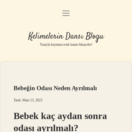
menüyü
Anasayfa
aç
Gizlilik Politikası
Kelimelerin Dansı Blogu
Yasal Uyarı
Yazıyla hayatına renk katan hikayeler!
Hakkımızda
Bebeğin Odası Neden Ayrılmalı
Tarih: Mart 13, 2025
Bebek kaç aydan sonra
odası ayrılmalı?