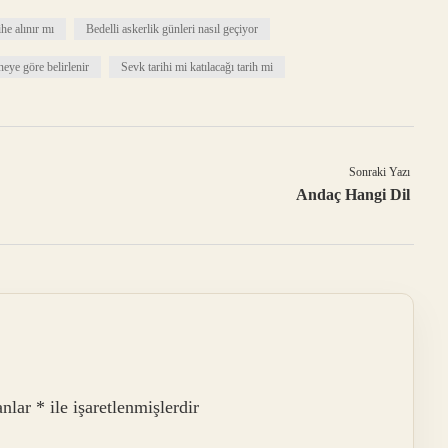
ihe alınır mı
Bedelli askerlik günleri nasıl geçiyor
 neye göre belirlenir
Sevk tarihi mi katılacağı tarih mi
Sonraki Yazı
Andaç Hangi Dil
anlar
*
ile işaretlenmişlerdir