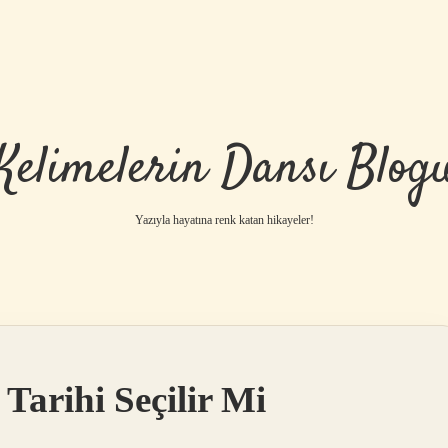
Kelimelerin Dansı Blog
Yazıyla hayatına renk katan hikayeler!
 Tarihi Seçilir Mi