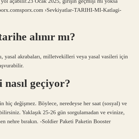
na yol açabilir.23 Ocak 2025, girişin geçmişi mi yoksa
 -sporx.comsporx.com ›Sevkiyatlar-TARIHI-MI-Katlagi-
tarihe alınır mı?
 yasal akrabaları, milletvekilleri veya yasal vasileri için
şvurabilir.
i nasıl geçiyor?
tin hiç değişmez. Böylece, neredeyse her saat (sosyal) ve
ilirsiniz. Yaklaşık 25-26 gün sorgulamadan ve evinize,
 nehre bırakın. -Soldier Paketi Paketin Booster