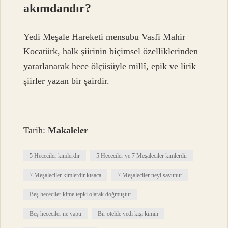
akımdandır?
Yedi Meşale Hareketi mensubu Vasfi Mahir
Kocatürk, halk şiirinin biçimsel özelliklerinden
yararlanarak hece ölçüsüyle millî, epik ve lirik
şiirler yazan bir şairdir.
Tarih:
Makaleler
5 Hececiler kimlerdir
5 Hececiler ve 7 Meşaleciler kimlerdir
7 Meşaleciler kimlerdir kısaca
7 Meşaleciler neyi savunur
Beş hececiler kime tepki olarak doğmuştur
Beş hececiler ne yaptı
Bir otelde yedi kişi kimin