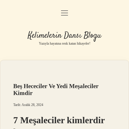
menüyü
Anasayfa
aç
Gizlilik Politikası
Kelimelerin Dansı Blogu
Yasal Uyarı
Yazıyla hayatına renk katan hikayeler!
Hakkımızda
Beş Hececiler Ve Yedi Meşaleciler
Kimdir
Tarih: Aralık 28, 2024
7 Meşaleciler kimlerdir