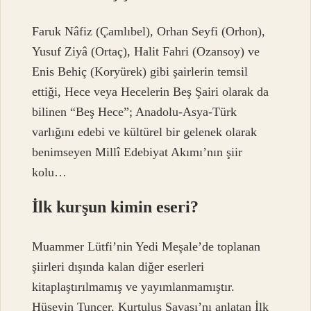
Faruk Nâfiz (Çamlıbel), Orhan Seyfi (Orhon),
Yusuf Ziyâ (Ortaç), Halit Fahri (Ozansoy) ve
Enis Behiç (Koryürek) gibi şairlerin temsil
ettiği, Hece veya Hecelerin Beş Şairi olarak da
bilinen “Beş Hece”; Anadolu-Asya-Türk
varlığını edebi ve kültürel bir gelenek olarak
benimseyen Millî Edebiyat Akımı’nın şiir
kolu…
İlk kurşun kimin eseri?
Muammer Lütfi’nin Yedi Meşale’de toplanan
şiirleri dışında kalan diğer eserleri
kitaplaştırılmamış ve yayımlanmamıştır.
Hüseyin Tuncer, Kurtuluş Savaşı’nı anlatan İlk