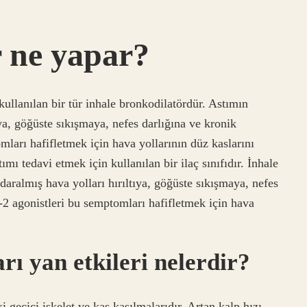
r ne yapar?
kullanılan bir tür inhale bronkodilatördür. Astımın
ıya, göğüste sıkışmaya, nefes darlığına ve kronik
ları hafifletmek için hava yollarının düz kaslarını
mı tedavi etmek için kullanılan bir ilaç sınıfıdır. İnhale
daralmış hava yolları hırıltıya, göğüste sıkışmaya, nefes
-2 agonistleri bu semptomları hafifletmek için hava
arı yan etkileri nelerdir?
i geçici iskelet ve kas kasılmalarıdır. Artan kalp hızı,