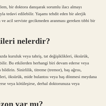
önlem, bir doktora danışarak sorumlu ilacı almayı
ıyla tedavi edilebilir. Yaşamı tehdit eden bir alerjik
n ve acil serviste gecikmeden aranması gereken tıbbi bir
ileri nelerdir?
ğazda kuruluk veya tahriş, tat değişiklikleri, öksürük,
ilir. Bu etkilerden herhangi biri devam ederse veya
ildirin. Sinirlilik, titreme (tremor), baş ağrısı,
ikleri, öksürük, mide bulantısı veya baş dönmesi meydana
erse veya kötüleşirse, derhal doktorunuza veya
izon var mı?