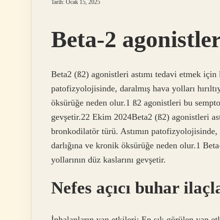
Tarih: Ocak 15, 2025
Beta-2 agonistle
Beta2 (ß2) agonistleri astımı tedavi etmek için 
patofizyolojisinde, daralmış hava yolları hırılt
öksürüğe neden olur.1 ß2 agonistleri bu semptom
gevşetir.22 Ekim 2024Beta2 (ß2) agonistleri astı
bronkodilatör türü. Astımın patofizyolojisinde, 
darlığına ve kronik öksürüğe neden olur.1 Beta
yollarının düz kaslarını gevşetir.
Nefes açıcı buhar ilaçl
İnhalanların yan etkileri: En sık görülen yan etk