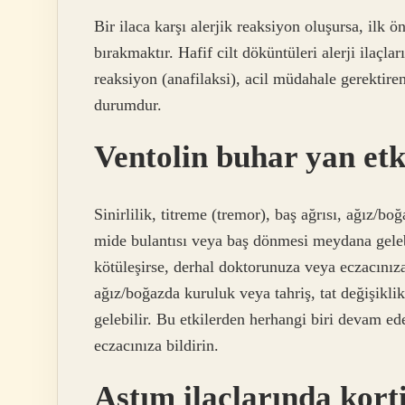
Bir ilaca karşı alerjik reaksiyon oluşursa, ilk 
bırakmaktır. Hafif cilt döküntüleri alerji ilaçlar
reaksiyon (anafilaksi), acil müdahale gerektire
durumdur.
Ventolin buhar yan etk
Sinirlilik, titreme (tremor), baş ağrısı, ağız/bo
mide bulantısı veya baş dönmesi meydana geleb
kötüleşirse, derhal doktorunuza veya eczacınıza b
ağız/boğazda kuruluk veya tahriş, tat değişikl
gelebilir. Bu etkilerden herhangi biri devam ed
eczacınıza bildirin.
Astım ilaçlarında kort