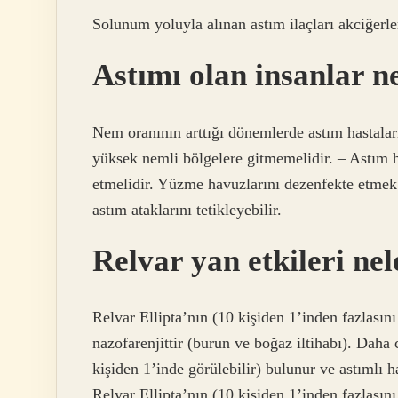
Solunum yoluyla alınan astım ilaçları akciğerle
Astımı olan insanlar n
Nem oranının arttığı dönemlerde astım hastal
yüksek nemli bölgelere gitmemelidir. – Astım 
etmelidir. Yüzme havuzlarını dezenfekte etmek 
astım ataklarını tetikleyebilir.
Relvar yan etkileri nel
Relvar Ellipta’nın (10 kişiden 1’inden fazlasını 
nazofarenjittir (burun ve boğaz iltihabı). Daha 
kişiden 1’inde görülebilir) bulunur ve astımlı h
Relvar Ellipta’nın (10 kişiden 1’inden fazlasını 