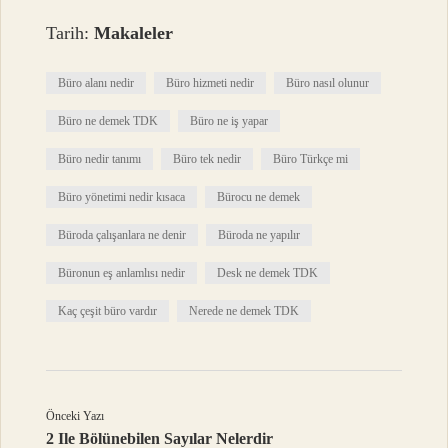
Tarih:
Makaleler
Büro alanı nedir
Büro hizmeti nedir
Büro nasıl olunur
Büro ne demek TDK
Büro ne iş yapar
Büro nedir tanımı
Büro tek nedir
Büro Türkçe mi
Büro yönetimi nedir kısaca
Bürocu ne demek
Büroda çalışanlara ne denir
Büroda ne yapılır
Büronun eş anlamlısı nedir
Desk ne demek TDK
Kaç çeşit büro vardır
Nerede ne demek TDK
Önceki Yazı
2 Ile Bölünebilen Sayılar Nelerdir