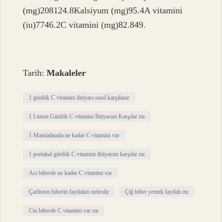
(mg)208124.8Kalsiyum (mg)95.4A vitamini
(iu)7746.2C vitamini (mg)82.849.
Tarih:
Makaleler
1 günlük C vitamini ihtiyacı nasıl karşılanır
1 Limon Günlük C vitamini İhtiyacını Karşılar mı
1 Mandalinada ne kadar C vitamini var
1 portakal günlük C vitamini ihtiyacını karşılar mı
Acı biberde ne kadar C vitamini var
Çarliston biberin faydaları nelerdir
Çiğ biber yemek faydalı mı
Cin biberde C vitamini var mı