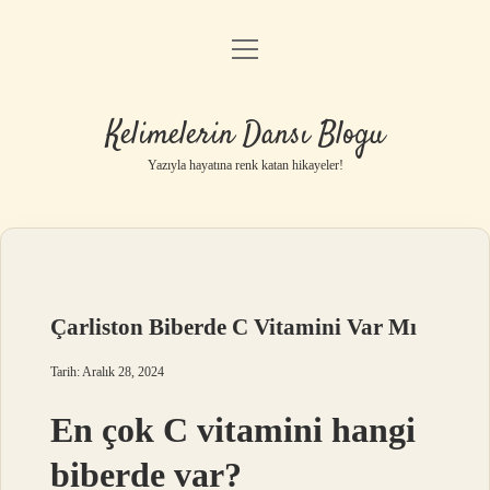
menüyü
Anasayfa
aç
Gizlilik Politikası
Kelimelerin Dansı Blogu
Yasal Uyarı
Yazıyla hayatına renk katan hikayeler!
Hakkımızda
Çarliston Biberde C Vitamini Var Mı
Tarih: Aralık 28, 2024
En çok C vitamini hangi
biberde var?