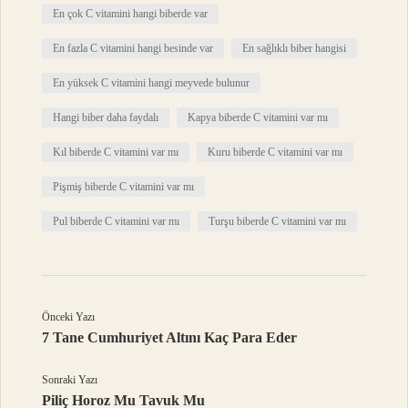
En çok C vitamini hangi biberde var
En fazla C vitamini hangi besinde var
En sağlıklı biber hangisi
En yüksek C vitamini hangi meyvede bulunur
Hangi biber daha faydalı
Kapya biberde C vitamini var mı
Kıl biberde C vitamini var mı
Kuru biberde C vitamini var mı
Pişmiş biberde C vitamini var mı
Pul biberde C vitamini var mı
Turşu biberde C vitamini var mı
Önceki Yazı
7 Tane Cumhuriyet Altını Kaç Para Eder
Sonraki Yazı
Piliç Horoz Mu Tavuk Mu