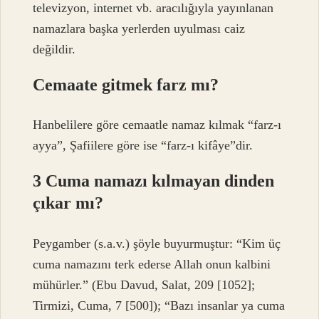
televizyon, internet vb. aracılığıyla yayınlanan
namazlara başka yerlerden uyulması caiz
değildir.
Cemaate gitmek farz mı?
Hanbelilere göre cemaatle namaz kılmak “farz-ı
ayya”, Şafiilere göre ise “farz-ı kifâye”dir.
3 Cuma namazı kılmayan dinden
çıkar mı?
Peygamber (s.a.v.) şöyle buyurmuştur: “Kim üç
cuma namazını terk ederse Allah onun kalbini
mühürler.” (Ebu Davud, Salat, 209 [1052];
Tirmizi, Cuma, 7 [500]); “Bazı insanlar ya cuma