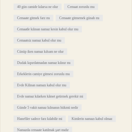
40 gün camide kılarsa ne olur
Cemaat zorunlu mu
Cemaate gitmek farz mı
Cemaate gitmemek günah mı
Cemaatle kılınan namaz kesin kabul olur mu
Cemaatsiz namaz kabul olur mu
Cünüp iken namaz kılsam ne olur
Dudak kıpırdatmadan namaz kılınır mı
Erkeklerin camiye gitmesi zorunlu mu
Evde Kilinan namazı kabul olur mu
Evde namaz kılarken kâmet getirmek gerekir mi
Günde 5 vakit namaz kılmanın hükmü nedir
Hanefiler sadece farz kılabilir mi
Kimlerin namazı kabul olmaz
Namazda cemaate katılmak şart mıdır