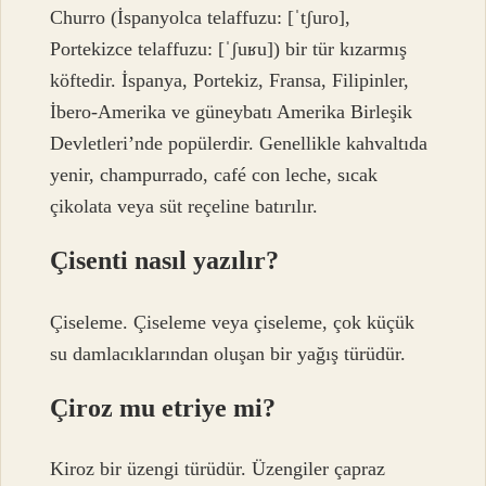
Churro (İspanyolca telaffuzu: [ˈtʃuro],
Portekizce telaffuzu: [ˈʃuʁu]) bir tür kızarmış
köftedir. İspanya, Portekiz, Fransa, Filipinler,
İbero-Amerika ve güneybatı Amerika Birleşik
Devletleri’nde popülerdir. Genellikle kahvaltıda
yenir, champurrado, café con leche, sıcak
çikolata veya süt reçeline batırılır.
Çisenti nasıl yazılır?
Çiseleme. Çiseleme veya çiseleme, çok küçük
su damlacıklarından oluşan bir yağış türüdür.
Çiroz mu etriye mi?
Kiroz bir üzengi türüdür. Üzengiler çapraz