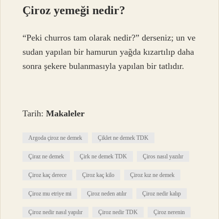
Çiroz yemeği nedir?
“Peki churros tam olarak nedir?” derseniz; un ve
sudan yapılan bir hamurun yağda kızartılıp daha
sonra şekere bulanmasıyla yapılan bir tatlıdır.
Tarih:
Makaleler
Argoda çiroz ne demek
Çiklet ne demek TDK
Çiraz ne demek
Çirk ne demek TDK
Çiros nasıl yazılır
Çiroz kaç derece
Çiroz kaç kilo
Çiroz kız ne demek
Çiroz mu etriye mi
Çiroz neden atılır
Çiroz nedir kalıp
Çiroz nedir nasıl yapılır
Çiroz nedir TDK
Çiroz nerenin