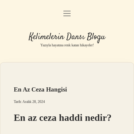
menüyü
Anasayfa
aç
Gizlilik Politikası
Kelimelerin Dansı Blogu
Yasal Uyarı
Yazıyla hayatına renk katan hikayeler!
Hakkımızda
En Az Ceza Hangisi
Tarih: Aralık 28, 2024
En az ceza haddi nedir?