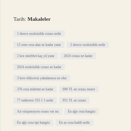
Tarih:
Makaleler
1 derece usulsüzlük cezası nedir
12 sene ceza alan ne kadar yatar
2 derece usulsüzlük nedir
2 kez müebbet kaç yıl yatar
2024 cezası ne kadar
2024 usulsüzlük cezası ne kadar
3 kere ehliyetsiz yakalanınca ne olur
376 ceza indirimi ne kadar
690 TL ne cezası motor
77 mükerrer 355 1 1 nedir
951 TL ne cezası
Air süspansiyon cezası var mı
En ağır ceza hangisi
En ağır ceza tipi hangisi
En az ceza haddi nedir