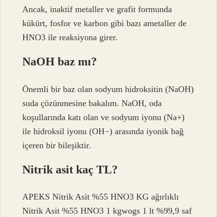
Ancak, inaktif metaller ve grafit formunda
kükürt, fosfor ve karbon gibi bazı ametaller de
HNO3 ile reaksiyona girer.
NaOH baz mı?
Önemli bir baz olan sodyum hidroksitin (NaOH)
suda çözünmesine bakalım. NaOH, oda
koşullarında katı olan ve sodyum iyonu (Na+)
ile hidroksil iyonu (OH−) arasında iyonik bağ
içeren bir bileşiktir.
Nitrik asit kaç TL?
APEKS Nitrik Asit %55 HNO3 KG ağırlıklı
Nitrik Asit %55 HNO3 1 kgwogs 1 lt %99,9 saf