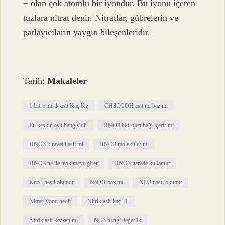
− olan çok atomlu bir iyondur. Bu iyonu içeren
tuzlara nitrat denir. Nitratlar, gübrelerin ve
patlayıcıların yaygın bileşenleridir.
Tarih:
Makaleler
1 Litre nitrik asit Kaç Kg
CH3COOH asit mi baz mı
En keskin asit hangisidir
HNO3 hidrojen bağı içerir mi
HNO3 kuvvetli asit mi
HNO3 moleküler mi
HNO3 ne ile tepkimeye girer
HNO3 nerede kullanılır
Kno3 nasıl okunur
NaOH baz mı
NH3 nasıl okunur
Nitrat iyonu nedir
Nitrik asit kaç TL
Nitrik asit kezzap mı
NO3 hangi değerlik