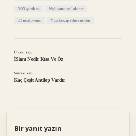
NO3 iyonik mi
No3 iyonu nasıl okunur
O3 nasıl okunur
Yüze kezzap atılırsa ne olur
Önceki Yazı
İSlam Nedir Kısa Ve Öz
Sonraki Yazı
Kaç Çeşit Antilop Vardır
Bir yanıt yazın