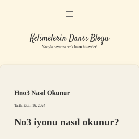
menüyü
Anasayfa
aç
Gizlilik Politikası
Kelimelerin Dansı Blogu
Yasal Uyarı
Yazıyla hayatına renk katan hikayeler!
Hakkımızda
Hno3 Nasıl Okunur
Tarih: Ekim 16, 2024
No3 iyonu nasıl okunur?