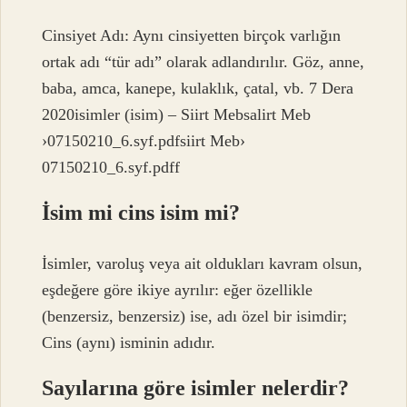
Cinsiyet Adı: Aynı cinsiyetten birçok varlığın
ortak adı “tür adı” olarak adlandırılır. Göz, anne,
baba, amca, kanepe, kulaklık, çatal, vb. 7 Dera
2020isimler (isim) – Siirt Mebsalirt Meb
›07150210_6.syf.pdfsiirt Meb›
07150210_6.syf.pdff
İsim mi cins isim mi?
İsimler, varoluş veya ait oldukları kavram olsun,
eşdeğere göre ikiye ayrılır: eğer özellikle
(benzersiz, benzersiz) ise, adı özel bir isimdir;
Cins (aynı) isminin adıdır.
Sayılarına göre isimler nelerdir?