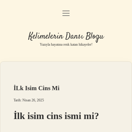
menüyü
Anasayfa
aç
Gizlilik Politikası
Kelimelerin Dansı Blogu
Yasal Uyarı
Yazıyla hayatına renk katan hikayeler!
Hakkımızda
İLk Isim Cins Mi
Tarih: Nisan 26, 2025
İlk isim cins ismi mi?