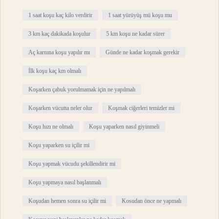
1 saat koşu kaç kilo verdirir
1 saat yürüyüş mü koşu mu
3 km kaç dakikada koşulur
5 km koşu ne kadar sürer
Aç karnına koşu yapılır mı
Günde ne kadar koşmak gerekir
İlk koşu kaç km olmalı
Koşarken çabuk yorulmamak için ne yapılmalı
Koşarken vücutta neler olur
Koşmak ciğerleri temizler mi
Koşu hızı ne olmalı
Koşu yaparken nasıl giyinmeli
Koşu yaparken su içilir mi
Koşu yapmak vücudu şekillendirir mi
Koşu yapmaya nasıl başlanmalı
Koşudan hemen sonra su içilir mi
Kosudan önce ne yapmalı