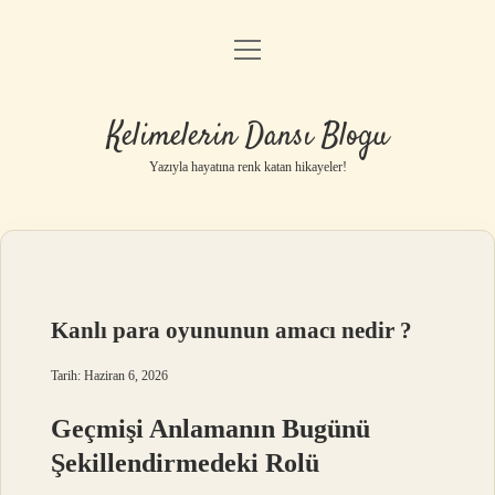
menüyü
Anasayfa
aç
Gizlilik Politikası
Kelimelerin Dansı Blogu
Yasal Uyarı
Yazıyla hayatına renk katan hikayeler!
Hakkımızda
Kanlı para oyununun amacı nedir ?
Tarih: Haziran 6, 2026
Geçmişi Anlamanın Bugünü
Şekillendirmedeki Rolü