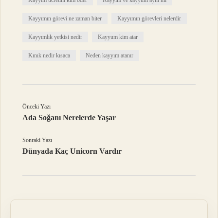
Kayyım ücretini kim öder
Kayyım ve kayyum aynı mı
Kayyımın görevi ne zaman biter
Kayyımın görevleri nelerdir
Kayyımlık yetkisi nedir
Kayyum kim atar
Kınık nedir kısaca
Neden kayyım atanır
Önceki Yazı
Ada Soğanı Nerelerde Yaşar
Sonraki Yazı
Dünyada Kaç Unicorn Vardır