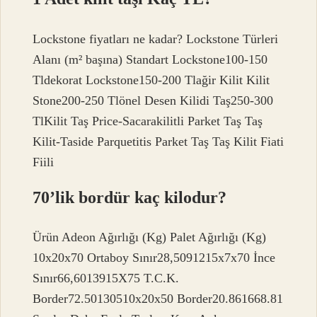
Lockstone fiyatları ne kadar? Lockstone Türleri
Alanı (m² başına) Standart Lockstone100-150
Tldekorat Lockstone150-200 Tlağir Kilit Kilit
Stone200-250 Tlönel Desen Kilidi Taş250-300
TlKilit Taş Price-Sacarakilitli Parket Taş Taş
Kilit-Taside Parquetitis Parket Taş Taş Kilit Fiati
Fiili
70’lik bordür kaç kilodur?
Ürün Adeon Ağırlığı (Kg) Palet Ağırlığı (Kg)
10x20x70 Ortaboy Sınır28,5091215x7x70 İnce
Sınır66,6013915X75 T.C.K.
Border72.50130510x20x50 Border20.861668.81