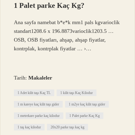
1 Palet parke Kaç Kg?
Ana sayfa namebat b*e*k mm1 pals kgvarioclik
standart1208.6 x 196.8873varioclik1203.5 …
OSB, OSB fiyatları, ahşap, ahşap fiyatlar,
kontrplak, kontrplak fiyatlar … ›…
Tarih:
Makaleler
1 Adet kilit taşı Kaç TL
1 kilit taşı Kaç Kilodur
1 m kareye kaç kilit taşı gider
1 m2ye kaç kilit taşı gider
1 metrekare parke kaç kilodur
1 Palet parke Kaç Kg
1 taş kaç kilodur
20x20 parke taşı kaç kg