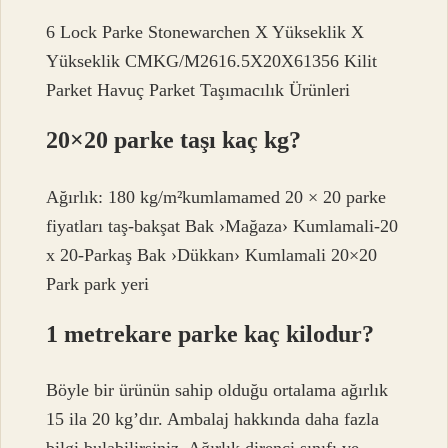
6 Lock Parke Stonewarchen X Yükseklik X
Yükseklik CMKG/M2616.5X20X61356 Kilit
Parket Havuç Parket Taşımacılık Ürünleri
20×20 parke taşı kaç kg?
Ağırlık: 180 kg/m²kumlamamed 20 × 20 parke
fiyatları taş-bakşat Bak ›Mağaza› Kumlamali-20
x 20-Parkaş Bak ›Dükkan› Kumlamali 20×20
Park park yeri
1 metrekare parke kaç kilodur?
Böyle bir ürünün sahip olduğu ortalama ağırlık
15 ila 20 kg’dır. Ambalaj hakkında daha fazla
bilgi bulabilirsiniz. Ağırlık direnci sınıfı ve