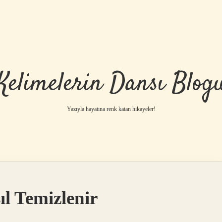
Kelimelerin Dansı Blog
Yazıyla hayatına renk katan hikayeler!
ıl Temizlenir