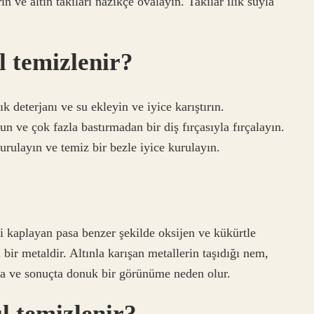
ın ve altın takıları nazikçe ovalayın. Takılar ılık suyla
l temizlenir?
 deterjanı ve su ekleyin ve iyice karıştırın.
 ve çok fazla bastırmadan bir diş fırçasıyla fırçalayın.
rulayın ve temiz bir bezle iyice kurulayın.
?
i kaplayan pasa benzer şekilde oksijen ve kükürtle
bir metaldir. Altınla karışan metallerin taşıdığı nem,
na ve sonuçta donuk bir görünüme neden olur.
ıl temizlenir?