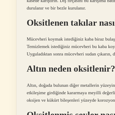
kasede karıştırın. Diş fırçasını bu karışıma batır
durulanır ve bir bezle kurulanır.
Oksitlenen takılar nası
Mücevheri koymak istediğiniz kaba biraz bulaşık
Temizlemek istediğiniz mücevheri bu kaba koyun
Uyguladıktan sonra mücevheri sudan çıkarın, du
Altın neden oksitlenir
Altın, doğada bulunan diğer metallerin yüzeyin
etkileşime girdiğinde kararmaya meyilli değerli 
oksijen ve kükürt bileşenleri yüzeyde korozyo
Oksitlenmiş şeyler nas