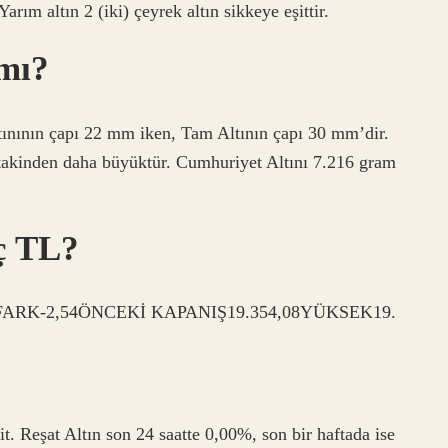
Yarım altın 2 (iki) çeyrek altın sikkeye eşittir.
 mı?
ltınının çapı 22 mm iken, Tam Altının çapı 30 mm’dir.
takinden daha büyüktür. Cumhuriyet Altını 7.216 gram
aç TL?
8FARK-2,54ÖNCEKİ KAPANIŞ19.354,08YÜKSEK19.
it. Reşat Altın son 24 saatte 0,00%, son bir haftada ise