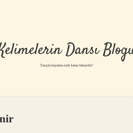
Kelimelerin Dansı Blog
Yazıyla hayatına renk katan hikayeler!
nir