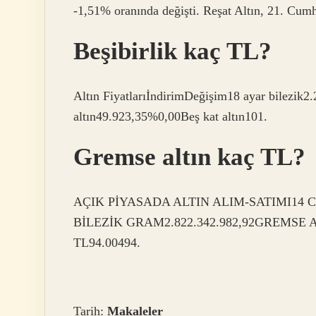
-1,51% oranında değişti. Reşat Altın, 21. Cu
Beşibirlik kaç TL?
Altın FiyatlarıİndirimDeğişim18 ayar bilezik
altın49.923,35%0,00Beş kat altın101.
Gremse altın kaç TL?
AÇIK PİYASADA ALTIN ​​ALIM-SATIMI14 
BİLEZİK GRAM2.822.342.982,92GREMSE A
TL94.00494.
Tarih:
Makaleler