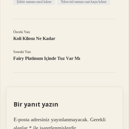
Şükür namazı nasıl kılınır
Teheccüd namazı saat kaçta kılınır
Önceki Yazı
Koli Kilosu Ne Kadar
Sonraki Yazı
Fairy Platinum Içinde Tuz Var Mı
Bir yanıt yazın
E-posta adresiniz yayınlanmayacak.
Gerekli
alanlar
*
ile işaretlenmişlerdir