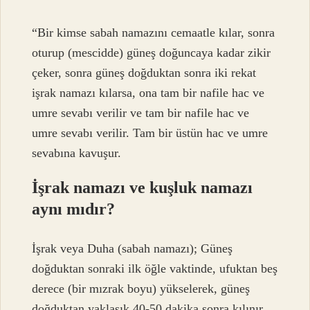
“Bir kimse sabah namazını cemaatle kılar, sonra
oturup (mescidde) güneş doğuncaya kadar zikir
çeker, sonra güneş doğduktan sonra iki rekat
işrak namazı kılarsa, ona tam bir nafile hac ve
umre sevabı verilir ve tam bir nafile hac ve
umre sevabı verilir. Tam bir üstün hac ve umre
sevabına kavuşur.
İşrak namazı ve kuşluk namazı
aynı mıdır?
İşrak veya Duha (sabah namazı); Güneş
doğduktan sonraki ilk öğle vaktinde, ufuktan beş
derece (bir mızrak boyu) yükselerek, güneş
doğduktan yaklaşık 40-50 dakika sonra kılınır.