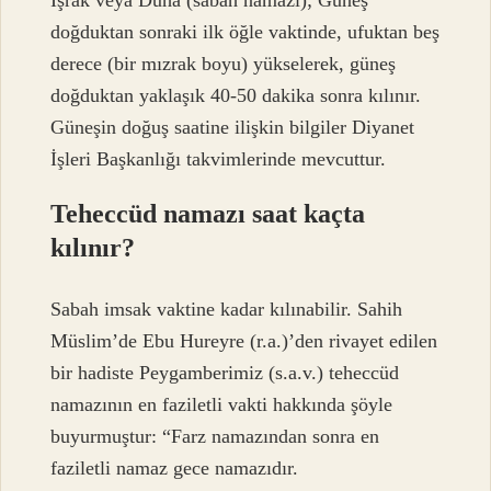
İşrak veya Duha (sabah namazı); Güneş
doğduktan sonraki ilk öğle vaktinde, ufuktan beş
derece (bir mızrak boyu) yükselerek, güneş
doğduktan yaklaşık 40-50 dakika sonra kılınır.
Güneşin doğuş saatine ilişkin bilgiler Diyanet
İşleri Başkanlığı takvimlerinde mevcuttur.
Teheccüd namazı saat kaçta
kılınır?
Sabah imsak vaktine kadar kılınabilir. Sahih
Müslim’de Ebu Hureyre (r.a.)’den rivayet edilen
bir hadiste Peygamberimiz (s.a.v.) teheccüd
namazının en faziletli vakti hakkında şöyle
buyurmuştur: “Farz namazından sonra en
faziletli namaz gece namazıdır.