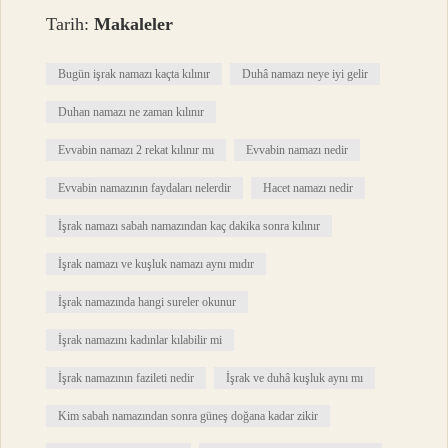
Tarih:
Makaleler
Bugün işrak namazı kaçta kılınır
Duhâ namazı neye iyi gelir
Duhan namazı ne zaman kılınır
Evvabin namazı 2 rekat kılınır mı
Evvabin namazı nedir
Evvabin namazının faydaları nelerdir
Hacet namazı nedir
İşrak namazı sabah namazından kaç dakika sonra kılınır
İşrak namazı ve kuşluk namazı aynı mıdır
İşrak namazında hangi sureler okunur
İşrak namazını kadınlar kılabilir mi
İşrak namazının fazileti nedir
İşrak ve duhâ kuşluk aynı mı
Kim sabah namazından sonra güneş doğana kadar zikir