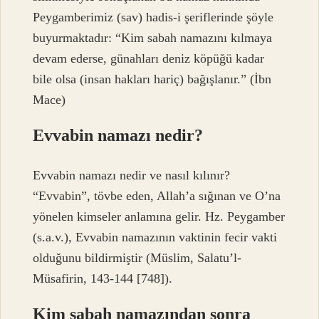
Peygamberimiz (sav) hadis-i şeriflerinde şöyle
buyurmaktadır: “Kim sabah namazını kılmaya
devam ederse, günahları deniz köpüğü kadar
bile olsa (insan hakları hariç) bağışlanır.” (İbn
Mace)
Evvabin namazı nedir?
Evvabin namazı nedir ve nasıl kılınır?
“Evvabin”, tövbe eden, Allah’a sığınan ve O’na
yönelen kimseler anlamına gelir. Hz. Peygamber
(s.a.v.), Evvabin namazının vaktinin fecir vakti
olduğunu bildirmiştir (Müslim, Salatu’l-
Müsafirin, 143-144 [748]).
Kim sabah namazından sonra