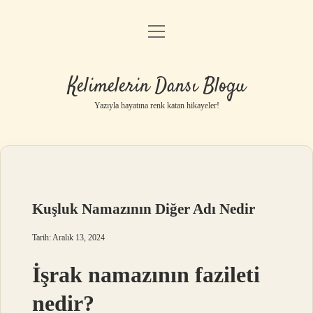
menüyü
Anasayfa
aç
Gizlilik Politikası
Kelimelerin Dansı Blogu
Yasal Uyarı
Yazıyla hayatına renk katan hikayeler!
Hakkımızda
Kuşluk Namazının Diğer Adı Nedir
Tarih: Aralık 13, 2024
İşrak namazının fazileti
nedir?