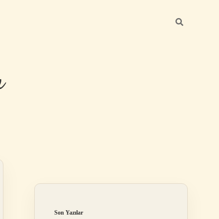
u
Sidebar
https://grandoperabetgiris.com/
tulipbetgir
Son Yazılar