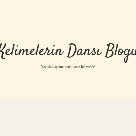
Kelimelerin Dansı Blog
Yazıyla hayatına renk katan hikayeler!