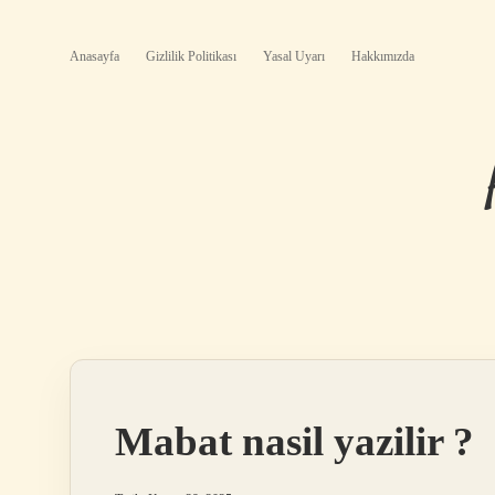
Anasayfa
Gizlilik Politikası
Yasal Uyarı
Hakkımızda
Mabat nasil yazilir ?