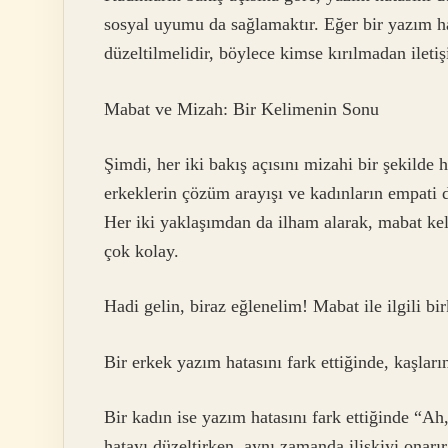
sosyal uyumu da sağlamaktır. Eğer bir yazım ha
düzeltilmelidir, böylece kimse kırılmadan ileti
Mabat ve Mizah: Bir Kelimenin Sonu
Şimdi, her iki bakış açısını mizahi bir şekild
erkeklerin çözüm arayışı ve kadınların empati 
Her iki yaklaşımdan da ilham alarak, mabat k
çok kolay.
Hadi gelin, biraz eğlenelim! Mabat ile ilgili b
Bir erkek yazım hatasını fark ettiğinde, kaşları
Bir kadın ise yazım hatasını fark ettiğinde “
hatayı düzeltirken, aynı zamanda ilişkiyi onarır