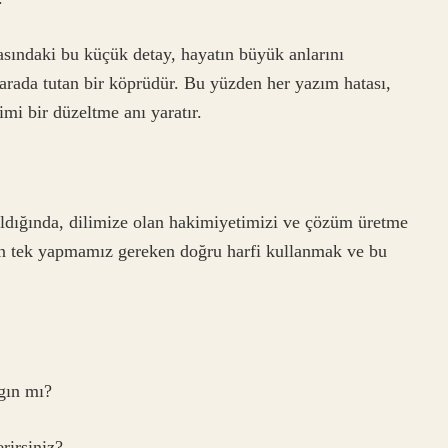
sındaki bu küçük detay, hayatın büyük anlarını
 arada tutan bir köprüdür. Bu yüzden her yazım hatası,
i bir düzeltme anı yaratır.
ıldığında, dilimize olan hakimiyetimizi ve çözüm üretme
en tek yapmamız gereken doğru harfi kullanmak ve bu
!
gın mı?
rirsiniz?