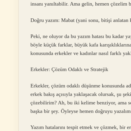
insanı yanıltabilir. Ama gelin, hemen çözelim 
Doğru yazım: Mabat (yani sonu, bitişi anlatan 
Peki, ne oluyor da bu yazım hatası bu kadar yay
böyle küçük farklar, büyük kafa karışıklıkların
konusunda erkekler ve kadınlar nasıl farklı yak
Erkekler: Çözüm Odaklı ve Stratejik
Erkekler, çözüm odaklı düşünme konusunda adet
erkek bakış açısıyla yaklaşacak olursak, şu şek
çözebilirim? Ah, bu iki kelime benziyor, ama 
başka bir şey. Öyleyse hemen doğruyu yazalım!”
Yazım hatalarını tespit etmek ve çözmek, bir er