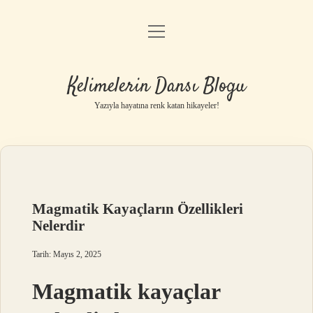
menüyü
Anasayfa
aç
Gizlilik Politikası
Kelimelerin Dansı Blogu
Yasal Uyarı
Yazıyla hayatına renk katan hikayeler!
Hakkımızda
Magmatik Kayaçların Özellikleri
Nelerdir
Tarih: Mayıs 2, 2025
Magmatik kayaçlar