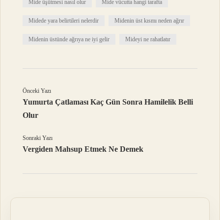
Mide üşütmesi nasıl olur
Mide vücutta hangi tarafta
Midede yara belirtileri nelerdir
Midenin üst kısmı neden ağrır
Midenin üstünde ağrıya ne iyi gelir
Mideyi ne rahatlatır
Önceki Yazı
Yumurta Çatlaması Kaç Gün Sonra Hamilelik Belli
Olur
Sonraki Yazı
Vergiden Mahsup Etmek Ne Demek