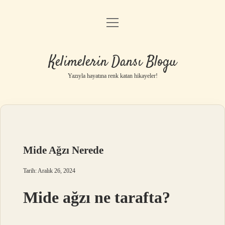
menüyü
Anasayfa
aç
Gizlilik Politikası
Kelimelerin Dansı Blogu
Yasal Uyarı
Yazıyla hayatına renk katan hikayeler!
Hakkımızda
Mide Ağzı Nerede
Tarih: Aralık 26, 2024
Mide ağzı ne tarafta?