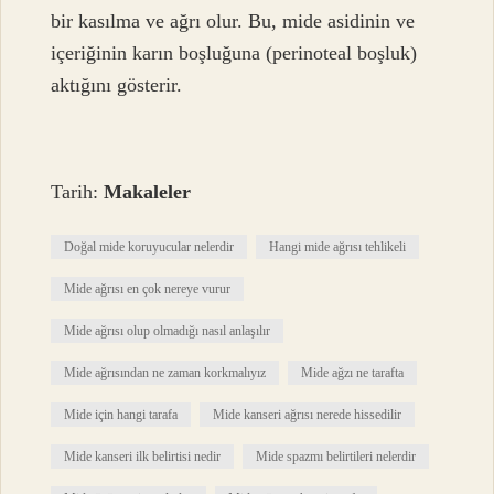
bir kasılma ve ağrı olur. Bu, mide asidinin ve
içeriğinin karın boşluğuna (perinoteal boşluk)
aktığını gösterir.
Tarih:
Makaleler
Doğal mide koruyucular nelerdir
Hangi mide ağrısı tehlikeli
Mide ağrısı en çok nereye vurur
Mide ağrısı olup olmadığı nasıl anlaşılır
Mide ağrısından ne zaman korkmalıyız
Mide ağzı ne tarafta
Mide için hangi tarafa
Mide kanseri ağrısı nerede hissedilir
Mide kanseri ilk belirtisi nedir
Mide spazmı belirtileri nelerdir