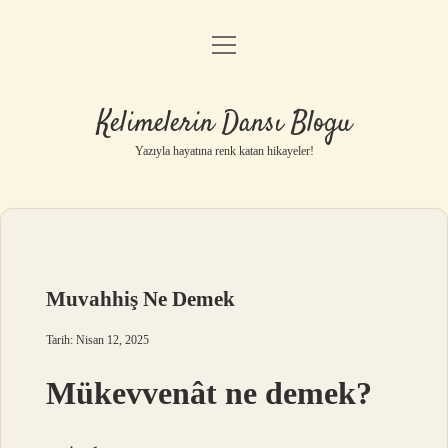
menüyü
Anasayfa
aç
Gizlilik Politikası
Kelimelerin Dansı Blogu
Yasal Uyarı
Yazıyla hayatına renk katan hikayeler!
Hakkımızda
Muvahhiş Ne Demek
Tarih: Nisan 12, 2025
Mükevvenât ne demek?