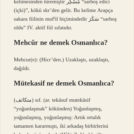
kelimesinden türemiştir مُسْكِر “sarhoş edici
(içki)”, kökü skr’den gelir. Bu kelime Arapça
sakara fiilinin mufˁil biçimindedir سَكَرَ “sarhoş
oldu” IV. aktif fiil sıfatıdır.
Mehcûr ne demek Osmanlıca?
Mehcur(e): (Hicr’den.) Uzaklaştı, uzaklaştı,
dağıldı.
Mütekasif ne demek Osmanlıca?
(ﻣﺘﻜﺎﺛﻒ) sıf. (ar. tekāѕuf mutekāѕif
“yoğunlaşmak” kökünden) Yoğunlaşmış,
yoğunlaşmış, yoğunlaşmış: Artık ortalık
tamamen kararmıştı, iki arkadaş birbirlerini