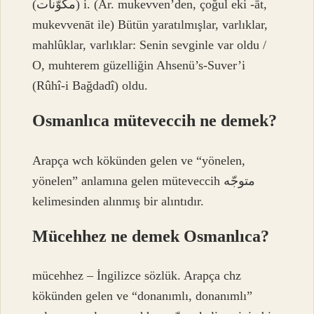
(ﻣﻜﻮّﻧﺎﺕ) i. (Ar. mukevven’den, çoğul eki -āt,
mukevvenāt ile) Bütün yaratılmışlar, varlıklar,
mahlûklar, varlıklar: Senin sevginle var oldu /
O, muhterem güzelliğin Ahsenü’s-Suver’i
(Rûhî-i Bağdadî) oldu.
Osmanlıca müteveccih ne demek?
Arapça wch kökünden gelen ve “yönelen,
yönelen” anlamına gelen müteveccih متوجّه‎
kelimesinden alınmış bir alıntıdır.
Mücehhez ne demek Osmanlıca?
mücehhez – İngilizce sözlük. Arapça chz
kökünden gelen ve “donanımlı, donanımlı”