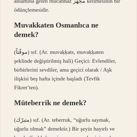
anlamına gelen mucahhaz مجهّز kelimesinin bir
ödünçlemesidir.
Muvakkaten Osmanlıca ne
demek?
(ﻣﻮﻗّﺘﺎً) sıf. (Ar. muvaḳḳats, muvaḳḳaten
şeklinde değiştirilmiş hali) Geçici: Evlendiler,
birbirlerini sevdiler, ama geçici olarak / Aşk
ilişkisi beş hafta içinde başladı (Tevfik
Fikret’ten).
Müteberrik ne demek?
(ﻣﺘﺒﺮّﻙ) sıf. (Ar. teberruk, “uğurlu saymak,
uğurlu olmak” demektir.) Bir şeyin hayırlı ve