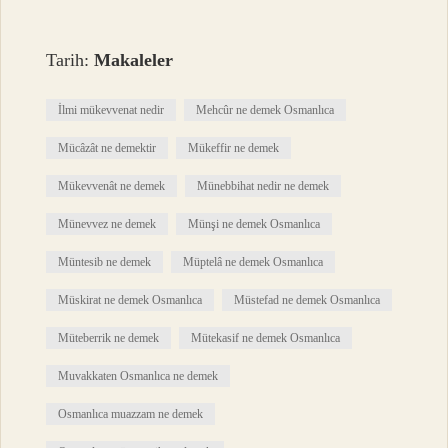
Tarih:
Makaleler
İlmi mükevvenat nedir
Mehcûr ne demek Osmanlıca
Mücâzât ne demektir
Mükeffir ne demek
Mükevvenât ne demek
Münebbihat nedir ne demek
Münevvez ne demek
Münşi ne demek Osmanlıca
Müntesib ne demek
Müptelâ ne demek Osmanlıca
Müskirat ne demek Osmanlıca
Müstefad ne demek Osmanlıca
Müteberrik ne demek
Mütekasif ne demek Osmanlıca
Muvakkaten Osmanlıca ne demek
Osmanlıca muazzam ne demek