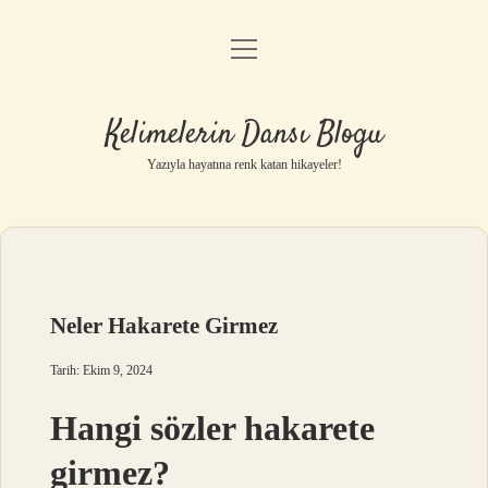
menüyü
Anasayfa
aç
Gizlilik Politikası
Kelimelerin Dansı Blogu
Yasal Uyarı
Yazıyla hayatına renk katan hikayeler!
Hakkımızda
Neler Hakarete Girmez
Tarih: Ekim 9, 2024
Hangi sözler hakarete
girmez?