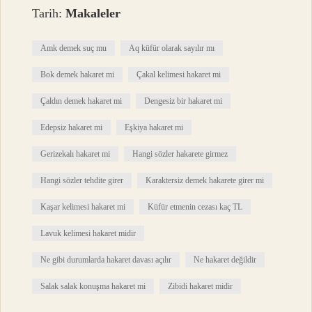
Tarih:
Makaleler
Amk demek suç mu
Aq küfür olarak sayılır mı
Bok demek hakaret mi
Çakal kelimesi hakaret mi
Çaldın demek hakaret mi
Dengesiz bir hakaret mi
Edepsiz hakaret mi
Eşkiya hakaret mi
Gerizekalı hakaret mi
Hangi sözler hakarete girmez
Hangi sözler tehdite girer
Karaktersiz demek hakarete girer mi
Kaşar kelimesi hakaret mi
Küfür etmenin cezası kaç TL
Lavuk kelimesi hakaret midir
Ne gibi durumlarda hakaret davası açılır
Ne hakaret değildir
Salak salak konuşma hakaret mi
Zibidi hakaret midir