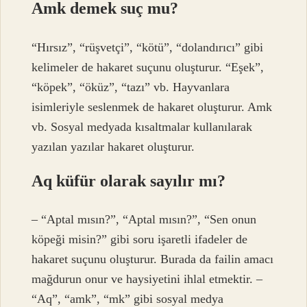
Amk demek suç mu?
“Hırsız”, “rüşvetçi”, “kötü”, “dolandırıcı” gibi
kelimeler de hakaret suçunu oluşturur. “Eşek”,
“köpek”, “öküz”, “tazı” vb. Hayvanlara
isimleriyle seslenmek de hakaret oluşturur. Amk
vb. Sosyal medyada kısaltmalar kullanılarak
yazılan yazılar hakaret oluşturur.
Aq küfür olarak sayılır mı?
– “Aptal mısın?”, “Aptal mısın?”, “Sen onun
köpeği misin?” gibi soru işaretli ifadeler de
hakaret suçunu oluşturur. Burada da failin amacı
mağdurun onur ve haysiyetini ihlal etmektir. –
“Aq”, “amk”, “mk” gibi sosyal medya