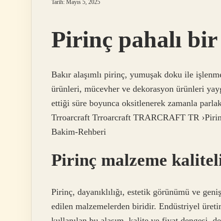
Tarih: Mayıs 5, 2025
Pirinç pahalı bi
Bakır alaşımlı pirinç, yumuşak doku ile işlenm
ürünleri, mücevher ve dekorasyon ürünleri yay
ettiği süre boyunca oksitlenerek zamanla parla
Trroarcraft Trroarcraft TRARCRAFT TR ›Pirin
Bakim-Rehberi
Pirinç malzeme kalitel
Pirinç, dayanıklılığı, estetik görünümü ve geni
edilen malzemelerden biridir. Endüstriyel üret
kullanılan bu alaşım, kalite ve fiyat dengesi, 