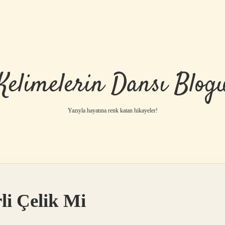
Kelimelerin Dansı Blog
Yazıyla hayatına renk katan hikayeler!
li Çelik Mi