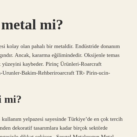
r metal mi?
esi kolay olan pahalı bir metaldir. Endüstride donanım
gındır. Ancak, kararma eğilimindedir. Oksijenle temas
k yüzeyini kaybeder. Pirinç Ürünleri-Roarcraft
-Urunler-Bakim-Rehberiroarcraft TR› Pirin-ucin-
i mi?
ş kullanım yelpazesi sayesinde Türkiye’de en çok tercih
imden dekoratif tasarımlara kadar birçok sektörde
dengesiyle dikkat çekiyor. -Seugel Metaluygun Metal