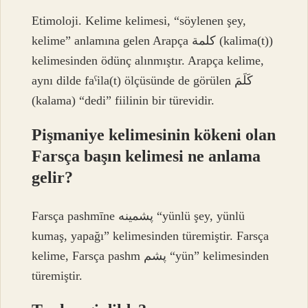
Etimoloji. Kelime kelimesi, “söylenen şey,
kelime” anlamına gelen Arapça كلمة (kalima(t))
kelimesinden ödünç alınmıştır. Arapça kelime,
aynı dilde faˁila(t) ölçüsünde de görülen كَلَمَ
(kalama) “dedi” fiilinin bir türevidir.
Pişmaniye kelimesinin kökeni olan
Farsça başın kelimesi ne anlama
gelir?
Farsça pashmīne پشمينه “yünlü şey, yünlü
kumaş, yapağı” kelimesinden türemiştir. Farsça
kelime, Farsça pashm پشم “yün” kelimesinden
türemiştir.