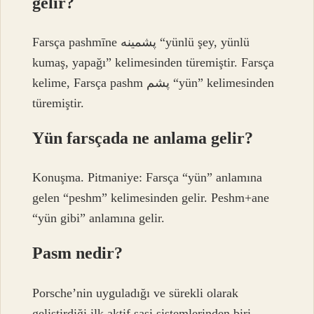
gelir?
Farsça pashmīne پشمينه “yünlü şey, yünlü
kumaş, yapağı” kelimesinden türemiştir. Farsça
kelime, Farsça pashm پشم “yün” kelimesinden
türemiştir.
Yün farsçada ne anlama gelir?
Konuşma. Pitmaniye: Farsça “yün” anlamına
gelen “peshm” kelimesinden gelir. Peshm+ane
“yün gibi” anlamına gelir.
Pasm nedir?
Porsche’nin uyguladığı ve sürekli olarak
geliştirdiği ilk aktif şasi sistemlerinden biri