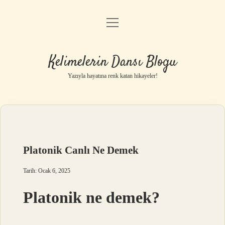
menüyü
Anasayfa
aç
Gizlilik Politikası
Kelimelerin Dansı Blogu
Yasal Uyarı
Yazıyla hayatına renk katan hikayeler!
Hakkımızda
Platonik Canlı Ne Demek
Tarih: Ocak 6, 2025
Platonik ne demek?