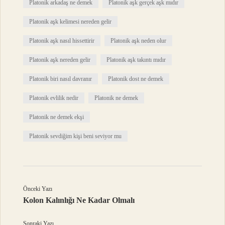
Platonik arkadaş ne demek
Platonik aşk gerçek aşk mıdır
Platonik aşk kelimesi nereden gelir
Platonik aşk nasıl hissettirir
Platonik aşk neden olur
Platonik aşk nereden gelir
Platonik aşk takıntı mıdır
Platonik biri nasıl davranır
Platonik dost ne demek
Platonik evlilik nedir
Platonik ne demek
Platonik ne demek ekşi
Platonik sevdiğim kişi beni seviyor mu
Önceki Yazı
Kolon Kalınlığı Ne Kadar Olmalı
Sonraki Yazı