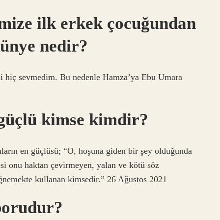
mize ilk erkek çocuğundan
künye nedir?
eni hiç sevmedim. Bu nedenle Hamza’ya Ebu Umara
güçlü kimse kimdir?
nların en güçlüsü; “O, hoşuna giden bir şey olduğunda
si onu haktan çevirmeyen, yalan ve kötü söz
iğnemekte kullanan kimsedir.” 26 Ağustos 2021
porudur?