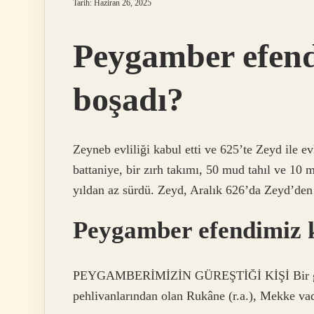
Tarih: Haziran 26, 2025
Peygamber efend
boşadı?
Zeyneb evliliği kabul etti ve 625’te Zeyd ile 
battaniye, bir zırh takımı, 50 mud tahıl ve 10 
yıldan az sürdü. Zeyd, Aralık 626’da Zeyd’den
Peygamber efendimiz k
PEYGAMBERİMİZİN GÜREŞTİĞİ KİŞİ Bir gün,
pehlivanlarından olan Rukâne (r.a.), Mekke vadil