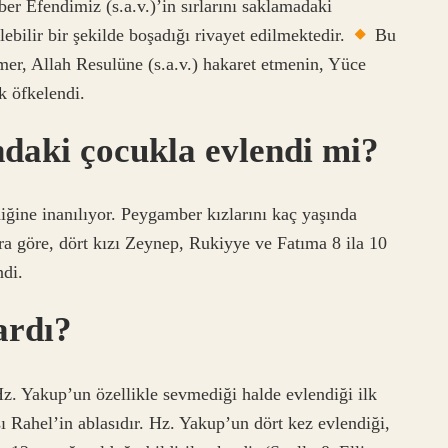
r Efendimiz (s.a.v.)’in sırlarını saklamadaki
ebilir bir şekilde boşadığı rivayet edilmektedir.
Bu
er, Allah Resulüne (s.a.v.) hakaret etmenin, Yüce
k öfkelendi.
aki çocukla evlendi mi?
iğine inanılıyor. Peygamber kızlarını kaç yaşında
ara göre, dört kızı Zeynep, Rukiyye ve Fatıma 8 ila 10
di.
ardı?
z. Yakup’un özellikle sevmediği halde evlendiği ilk
ısı Rahel’in ablasıdır. Hz. Yakup’un dört kez evlendiği,