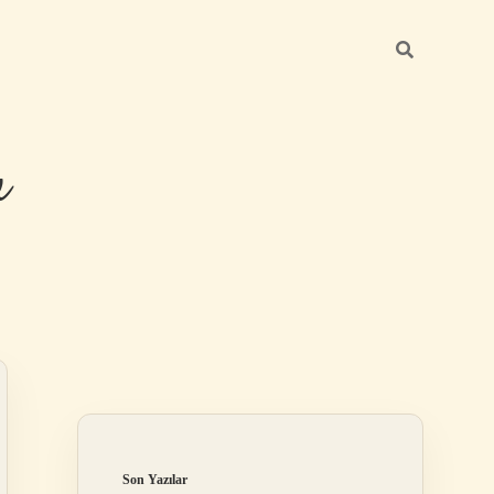
u
Sidebar
https://grandoperabetgiris.com/
Son Yazılar