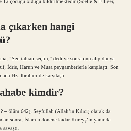
ve 12 çocuğu olduğu bildirilmektedir (Soelle & Elliger,
a çıkarken hangi
tü?
ona, “Sen tabiatı seçtin,” dedi ve sonra onu alıp dünya
uf, İdris, Harun ve Musa peygamberlerle karşılaştı. Son
da Hz. İbrahim ile karşılaştı.
 sahabe kimdir?
dan sonra, İslam’a dönene kadar Kureyş’in yanında
a savaştı.