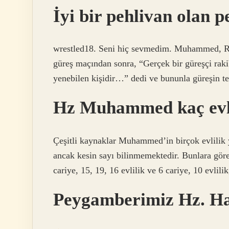
İyi bir pehlivan olan
wrestled18. Seni hiç sevmedim. Muhammed, Ru
güreş maçından sonra, “Gerçek bir güreşçi raki
yenebilen kişidir…” dedi ve bununla güreşin te
Hz Muhammed kaç evli
Çeşitli kaynaklar Muhammed’in birçok evlilik ya
ancak kesin sayı bilinmemektedir. Bunlara gör
cariye, 15, 19, 16 evlilik ve 6 cariye, 10 evlili
Peygamberimiz Hz. Ha