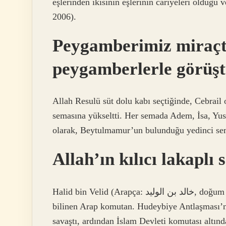
eşlerinden ikisinin eşlerinin cariyeleri olduğu 
2006).
Peygamberimiz miraçt
peygamberlerle görüş
Allah Resulü süt dolu kabı seçtiğinde, Cebrail 
semasına yükseltti. Her semada Adem, İsa, Yus
olarak, Beytulmamur’un bulunduğu yedinci sema
Allah’ın kılıcı lakaplı
Halid bin Velid (Arapça: خالد بن الوليد, doğum ? – ölüm 642), Seyfullah (Allah’ın Kılıcı) olarak da
bilinen Arap komutan. Hudeybiye Antlaşması’n
savaştı, ardından İslam Devleti komutası altınd