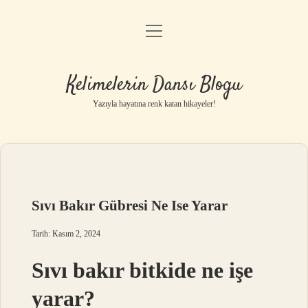
menüyü
Anasayfa
aç
Gizlilik Politikası
Kelimelerin Dansı Blogu
Yasal Uyarı
Yazıyla hayatına renk katan hikayeler!
Hakkımızda
Sıvı Bakır Gübresi Ne Ise Yarar
Tarih: Kasım 2, 2024
Sıvı bakır bitkide ne işe
yarar?