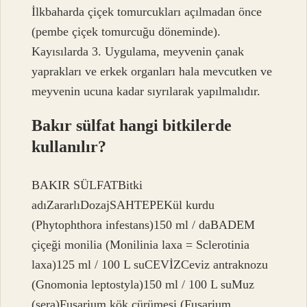
İlkbaharda çiçek tomurcukları açılmadan önce
(pembe çiçek tomurcuğu döneminde).
Kayısılarda 3. Uygulama, meyvenin çanak
yaprakları ve erkek organları hala mevcutken ve
meyvenin ucuna kadar sıyrılarak yapılmalıdır.
Bakır sülfat hangi bitkilerde
kullanılır?
BAKIR SÜLFATBitki
adıZararlıDozajSAHTEPEKül kurdu
(Phytophthora infestans)150 ml / daBADEM
çiçeği monilia (Monilinia laxa = Sclerotinia
laxa)125 ml / 100 L suCEVİZCeviz antraknozu
(Gnomonia leptostyla)150 ml / 100 L suMuz
(sera)Fusarium kök çürümesi (Fusarium