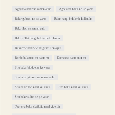
Ağaçlara bakır ne zaman atılır
Ağaçlarda bakır ne işe yarar
Bakır gübresi ne işe yarar
Bakır hangi bitkilerde kullanılır
Bakır ilacı ne zaman atılır
Bakır sülfat hangi bitkilerde kullanılır
Bitkilerde bakır eksikliği nasıl anlaşılır
Bordo bulamacı mı bakır mı
Domatese bakır atılır mı
Sıvı bakır bitkide ne işe yarar
Sıvı bakır gübresi ne zaman atılır
Sıvı bakır ilacı nasıl kullanılır
Sıvı bakır nasıl kullanılır
Sıvı bakır sülfat ne işe yarar
Toprakta bakır eksikliği nasıl giderilir