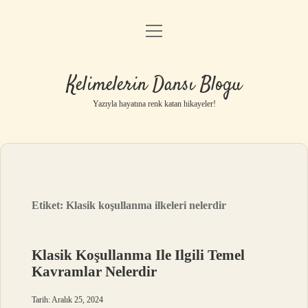
menüyü
Anasayfa
aç
Gizlilik Politikası
Kelimelerin Dansı Blogu
Yasal Uyarı
Yazıyla hayatına renk katan hikayeler!
Hakkımızda
Etiket:
Klasik koşullanma ilkeleri nelerdir
Klasik Koşullanma Ile Ilgili Temel
Kavramlar Nelerdir
Tarih: Aralık 25, 2024