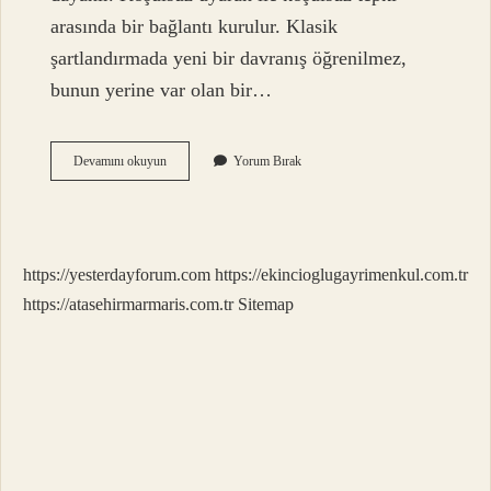
arasında bir bağlantı kurulur. Klasik
şartlandırmada yeni bir davranış öğrenilmez,
bunun yerine var olan bir…
Klasik
Devamını okuyun
Yorum Bırak
Koşullanma
Ile
Ilgili
Temel
Kavramlar
https://yesterdayforum.com
https://ekincioglugayrimenkul.com.tr
Nelerdir
https://atasehirmarmaris.com.tr
Sitemap