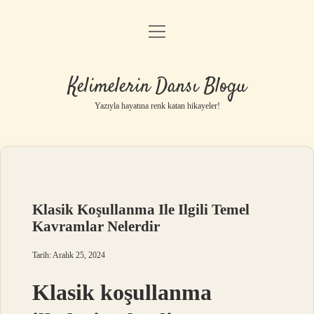
menüyü
Anasayfa
aç
Gizlilik Politikası
Kelimelerin Dansı Blogu
Yasal Uyarı
Yazıyla hayatına renk katan hikayeler!
Hakkımızda
Klasik Koşullanma Ile Ilgili Temel
Kavramlar Nelerdir
Tarih: Aralık 25, 2024
Klasik koşullanma