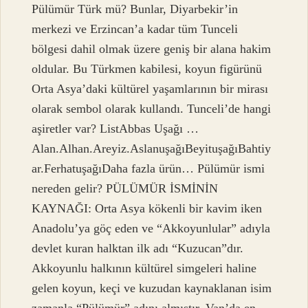
Pülümür Türk mü? Bunlar, Diyarbekir’in
merkezi ve Erzincan’a kadar tüm Tunceli
bölgesi dahil olmak üzere geniş bir alana hakim
oldular. Bu Türkmen kabilesi, koyun figürünü
Orta Asya’daki kültürel yaşamlarının bir mirası
olarak sembol olarak kullandı. Tunceli’de hangi
aşiretler var? ListAbbas Uşağı …
Alan.Alhan.Areyiz.AslanuşağıBeyituşağıBahtiy
ar.FerhatuşağıDaha fazla ürün… Pülümür ismi
nereden gelir? PÜLÜMÜR İSMİNİN
KAYNAĞI: Orta Asya kökenli bir kavim iken
Anadolu’ya göç eden ve “Akkoyunlular” adıyla
devlet kuran halktan ilk adı “Kuzucan”dır.
Akkoyunlu halkının kültürel simgeleri haline
gelen koyun, keçi ve kuzudan kaynaklanan isim