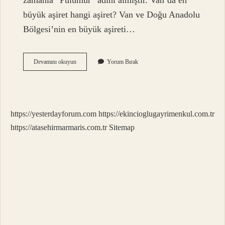
zamanla “Pülümür” adını almıştır. Van’da en
büyük aşiret hangi aşiret? Van ve Doğu Anadolu
Bölgesi’nin en büyük aşireti…
Pülümür
Devamını okuyun
Yorum Bırak
Hangi
Aşiret
https://yesterdayforum.com
https://ekincioglugayrimenkul.com.tr
https://atasehirmarmaris.com.tr
Sitemap