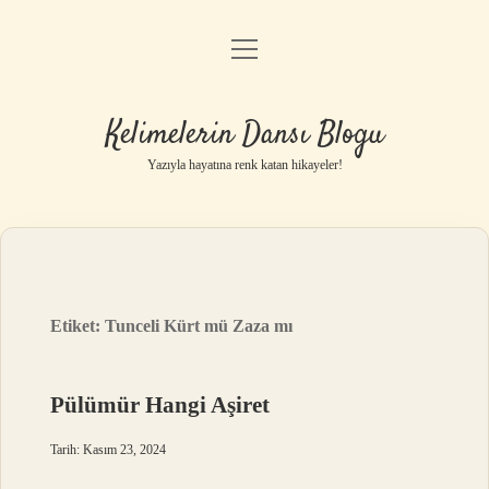
menüyü
Anasayfa
aç
Gizlilik Politikası
Kelimelerin Dansı Blogu
Yasal Uyarı
Yazıyla hayatına renk katan hikayeler!
Hakkımızda
Etiket:
Tunceli Kürt mü Zaza mı
Pülümür Hangi Aşiret
Tarih: Kasım 23, 2024