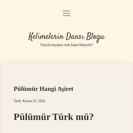
menüyü
Anasayfa
aç
Gizlilik Politikası
Kelimelerin Dansı Blogu
Yasal Uyarı
Yazıyla hayatına renk katan hikayeler!
Hakkımızda
Pülümür Hangi Aşiret
Tarih: Kasım 23, 2024
Pülümür Türk mü?