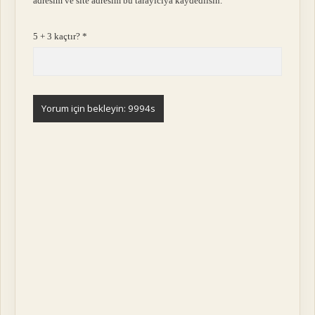
adresim ve site adresim bu tarayıcıya kaydedilsin.
5 + 3 kaçtır?
*