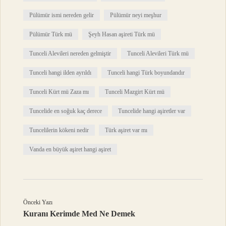
Pülümür ismi nereden gelir
Pülümür neyi meşhur
Pülümür Türk mü
Şeyh Hasan aşireti Türk mü
Tunceli Alevileri nereden gelmiştir
Tunceli Alevileri Türk mü
Tunceli hangi ilden ayrıldı
Tunceli hangi Türk boyundandır
Tunceli Kürt mü Zaza mı
Tunceli Mazgirt Kürt mü
Tuncelide en soğuk kaç derece
Tuncelide hangi aşiretler var
Tuncelilerin kökeni nedir
Türk aşiret var mı
Vanda en büyük aşiret hangi aşiret
Önceki Yazı
Kuranı Kerimde Med Ne Demek