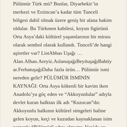
Pülümür Türk mü? Bunlar, Diyarbekir’in
merkezi ve Erzincan’a kadar tüm Tunceli
bölgesi dahil olmak üzere geniş bir alana hakim
oldular. Bu Türkmen kabilesi, koyun figürünü
Orta Asya’daki kültürel yaşamlarının bir mirası
olarak sembol olarak kullandı. Tunceli’de hangi
aşiretler var? ListAbbas Uşağı …
Alan.Alhan.Areyiz.AslanuşağıBeyituşağıBahtiy
ar.FerhatuşağıDaha fazla ürün… Pülümür ismi
nereden gelir? PÜLÜMÜR İSMİNİN
KAYNAĞI: Orta Asya kökenli bir kavim iken
Anadolu’ya göç eden ve “Akkoyunlular” adıyla
devlet kuran halktan ilk adı “Kuzucan”dır.
Akkoyunlu halkının kültürel simgeleri haline
gelen koyun, keçi ve kuzudan kaynaklanan isim