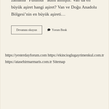
zamanla “Pülümür” adını almıştır. Van’da en
büyük aşiret hangi aşiret? Van ve Doğu Anadolu
Bölgesi’nin en büyük aşireti…
Pülümür
Devamını okuyun
Yorum Bırak
Hangi
Aşiret
https://yesterdayforum.com
https://ekincioglugayrimenkul.com.tr
https://atasehirmarmaris.com.tr
Sitemap