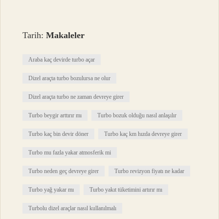
Tarih:
Makaleler
Araba kaç devirde turbo açar
Dizel araçta turbo bozulursa ne olur
Dizel araçta turbo ne zaman devreye girer
Turbo beygir arttırır mı
Turbo bozuk olduğu nasıl anlaşılır
Turbo kaç bin devir döner
Turbo kaç km hızda devreye girer
Turbo mu fazla yakar atmosferik mi
Turbo neden geç devreye girer
Turbo revizyon fiyatı ne kadar
Turbo yağ yakar mı
Turbo yakıt tüketimini artırır mı
Turbolu dizel araçlar nasıl kullanılmalı