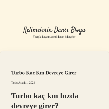
menüyü
Anasayfa
aç
Gizlilik Politikası
Kelimelerin Dansı Blogu
Yasal Uyarı
Yazıyla hayatına renk katan hikayeler!
Hakkımızda
Turbo Kac Km Devreye Girer
Tarih: Aralık 1, 2024
Turbo kaç km hızda
devreye girer?