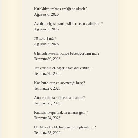
Kulaklıkta frekans aralığı ne olmalı ?
Ağustos 6, 2026
Avcılık belgesi olanlar silah ruhsatı alabilir mi ?
Ağustos 5, 2026
70 notu 4 mü ?
Ağustos 3, 2026
6 haftada kesenin içinde bebek görünür mü ?
Temmuz 30, 2026
Türkiye’nin en başarılı avukatı kimdir ?
Temmuz 29, 2026
Koç burcunun en sevmediği burç ?
Temmuz 27, 2026
Atmacacılık sertifikası nasıl alınır ?
Temmuz 25, 2026
Kayışları koparmak ne anlama gelir ?
Temmuz 24, 2026
Hz Musa Hz Muhammed’i müjdeledi mi ?
Temmuz 23, 2026