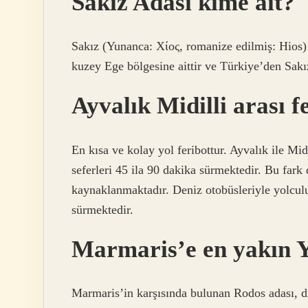
Sakız Adası kime ait?
Sakız (Yunanca: Χίος, romanize edilmiş: Hios)
kuzey Ege bölgesine aittir ve Türkiye’den Sakız
Ayvalık Midilli arası f
En kısa ve kolay yol feribottur. Ayvalık ile Mid
seferleri 45 ila 90 dakika sürmektedir. Bu fark
kaynaklanmaktadır. Deniz otobüsleriyle yolculu
sürmektedir.
Marmaris’e en yakın Y
Marmaris’in karşısında bulunan Rodos adası, 