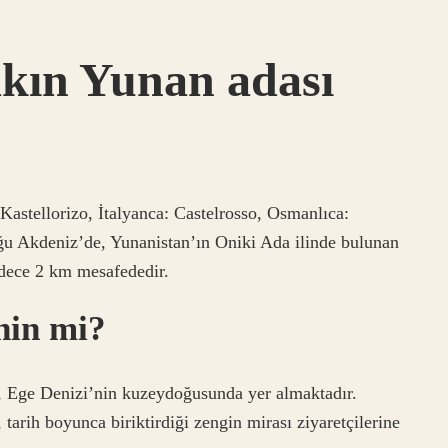
akın Yunan adası
astellorizo, İtalyanca: Castelrosso, Osmanlıca:
ğu Akdeniz’de, Yunanistan’ın Oniki Ada ilinde bulunan
sadece 2 km mesafededir.
nin mi?
, Ege Denizi’nin kuzeydoğusunda yer almaktadır.
tarih boyunca biriktirdiği zengin mirası ziyaretçilerine