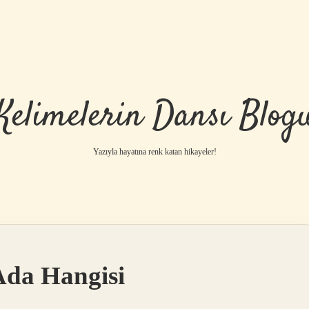
Kelimelerin Dansı Blog
Yazıyla hayatına renk katan hikayeler!
Ada Hangisi