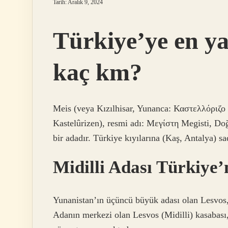
Tarih: Aralık 9, 2024
Türkiye’ye en y
kaç km?
Meis (veya Kızılhisar, Yunanca: Καστελλόριζο K
Kastelûrizen), resmi adı: Μεγίστη Megisti, Do
bir adadır. Türkiye kıyılarına (Kaş, Antalya) 
Midilli Adası Türkiye’
Yunanistan’ın üçüncü büyük adası olan Lesvos
Adanın merkezi olan Lesvos (Midilli) kasabası, 