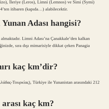
zo), İleriye (Leros), Limni (Lemnos) ve Simi (Symi)
4’ten itibaren (kapıda…) alabilecektir.
 Yunan Adası hangisi?
 almaktadır. Limni Adası’na Çanakkale’den kalkan
tiğinizde, sıra dışı mimarisiyle dikkat çeken Panagia
nırı kaç km’dir?
λάδας-Τουρκίας), Türkiye ile Yunanistan arasındaki 212
 arası kaç km?